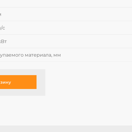
м
/с
кВт
упаемого материала, мм
рзину