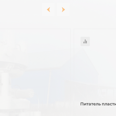
Питатель пласт