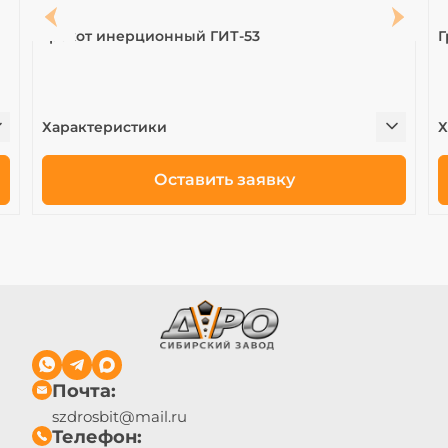
Грохот инерционный ГИТ-53
Г
Характеристики
Х
Оставить заявку
Почта:
szdrosbit@mail.ru
Телефон: