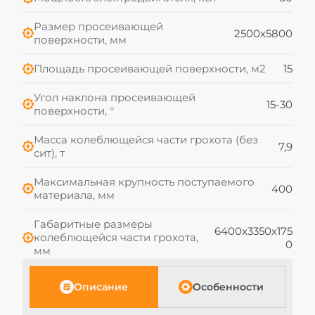
Размер просеивающей
2500х5800
поверхности, мм
Площадь просеивающей поверхности, м2
15
Угол наклона просеивающей
15-30
поверхности, °
Масса колеблющейся части грохота (без
7,9
сит), т
Максимальная крупность поступаемого
400
материала, мм
Габаритные размеры
6400х3350х175
колеблющейся части грохота,
0
мм
Описание
Особенности
В корзину