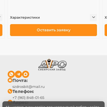
Характеристики
Х
Оставить заявку
Почта:
szdrosbit@mail.ru
Телефон:
+7 (961) 848-01-65
Адрес: