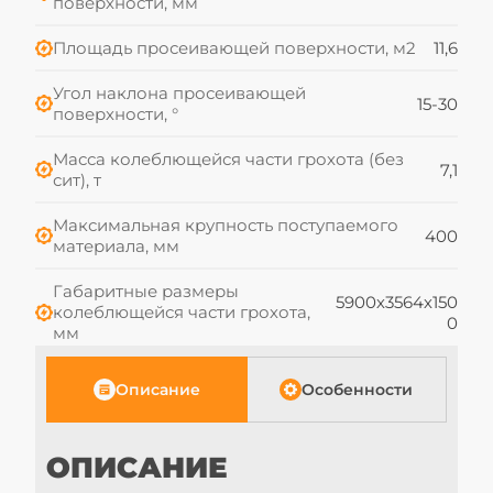
поверхности, мм
Площадь просеивающей поверхности, м2
11,6
Угол наклона просеивающей
15-30
поверхности, °
Масса колеблющейся части грохота (без
7,1
сит), т
Максимальная крупность поступаемого
400
материала, мм
Габаритные размеры
5900х3564х150
колеблющейся части грохота,
0
мм
Описание
Особенности
В корзину
ОПИСАНИЕ